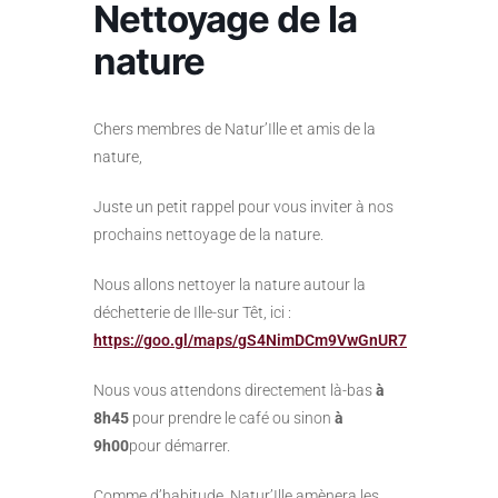
Nettoyage de la
nature
Chers membres de Natur’Ille et amis de la
nature,
Juste un petit rappel pour vous inviter à nos
prochains nettoyage de la nature.
Nous allons nettoyer la nature autour la
déchetterie de Ille-sur Têt, ici :
https://goo.gl/maps/gS4NimDCm9VwGnUR7
Nous vous attendons directement là-bas
à
8h45
pour prendre le café ou sinon
à
9h00
pour démarrer.
Comme d’habitude, Natur’Ille amènera les