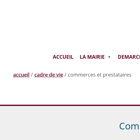
Aller
au
contenu
ACCUEIL
LA MAIRIE
DEMARC
accueil
cadre de vie
commerces et prestataires
Comm