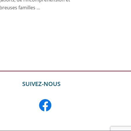
mbreuses familles …
SUIVEZ-NOUS
F
a
c