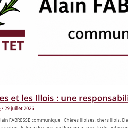
ses et les Illois : une responsabi
é
/
29 juillet 2026
t Alain FABRESSE communique : Chères Illoises, chers Illois, De
x situés le long du canal de Perpignan suscite des interro